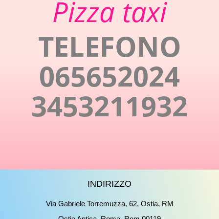
Pizza taxi
TELEFONO
065652024
3453211932
INDIRIZZO
Via Gabriele Torremuzza, 62, Ostia, RM
Ostia Antica ,Roma, Rom 00119