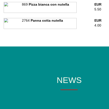
869
Pizza bianca con nutella
EUR
5.50
2764
Panna cotta nutella
EUR
4.00
NEWS