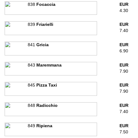
838
Focaccia
EUR
4.30
839
Friarielli
EUR
7.40
841
Gricia
EUR
6.90
843
Maremmana
EUR
7.90
845
Pizza Taxi
EUR
7.90
848
Radicchio
EUR
7.40
849
Ripiena
EUR
7.50