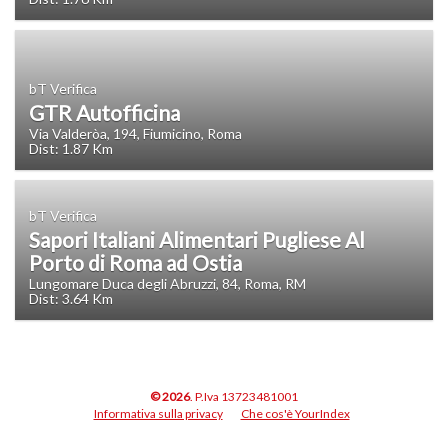
bT Verifica
GTR Autofficina
Via Valderòa, 194, Fiumicino, Roma
Dist: 1.87 Km
bT Verifica
Sapori Italiani Alimentari Pugliese Al
Porto di Roma ad Ostia
Lungomare Duca degli Abruzzi, 84, Roma, RM
Dist: 3.64 Km
© 2026
. P.Iva 13723481001
Informativa sulla privacy
Che cos'è YourIndex